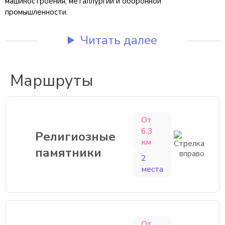
машиностроения, металлургии и оборонной
промышленности.
Читать далее
Маршруты
От
6,3
Религиозные
км
памятники
2
места
От