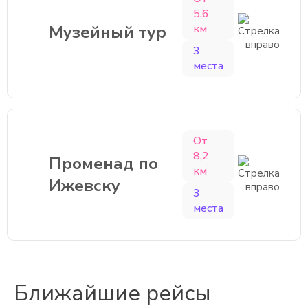
5,6
Музейный тур
км
3
места
От
8,2
Променад по
км
Ижевску
3
места
Ближайшие рейсы