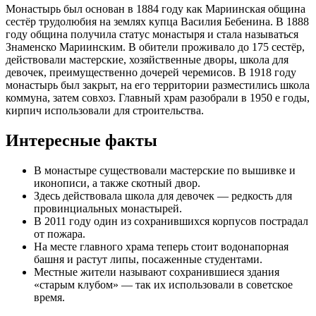
Монастырь был основан в 1884 году как Мариинская община
сестёр трудолюбия на землях купца Василия Бебенина. В 1888
году община получила статус монастыря и стала называться
Знаменско Мариинским. В обители проживало до 175 сестёр,
действовали мастерские, хозяйственные дворы, школа для
девочек, преимущественно дочерей черемисов. В 1918 году
монастырь был закрыт, на его территории разместились школа
коммуна, затем совхоз. Главный храм разобрали в 1950 е годы,
кирпич использовали для строительства.
Интересные факты
В монастыре существовали мастерские по вышивке и
иконописи, а также скотный двор.
Здесь действовала школа для девочек — редкость для
провинциальных монастырей.
В 2011 году один из сохранившихся корпусов пострадал
от пожара.
На месте главного храма теперь стоит водонапорная
башня и растут липы, посаженные студентами.
Местные жители называют сохранившиеся здания
«старым клубом» — так их использовали в советское
время.