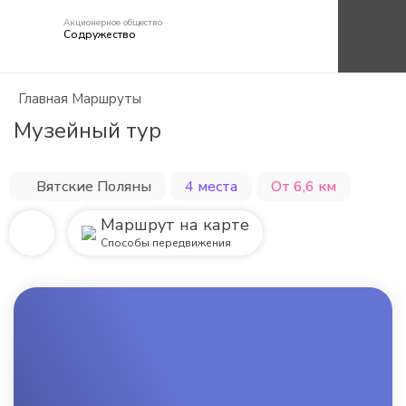
Рейтинг маршрутов
Акционерное общество
Содружество
Сайт АО "Содружество"
Главная
Маршруты
Музейный тур
Вятские Поляны
4 места
От 6,6 км
Маршрут на карте
Способы передвижения