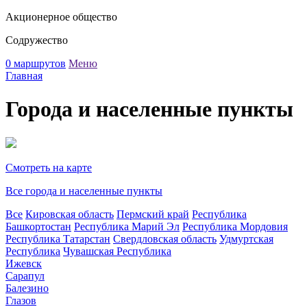
Акционерное общество
Содружество
0 маршрутов
Меню
Главная
Города и населенные пункты
Смотреть на карте
Все города и населенные пункты
Все
Кировская область
Пермский край
Республика
Башкортостан
Республика Марий Эл
Республика Мордовия
Республика Татарстан
Свердловская область
Удмуртская
Республика
Чувашская Республика
Ижевск
Сарапул
Балезино
Глазов